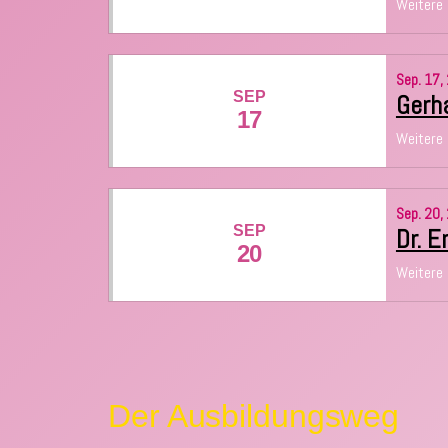
Weitere 
Sep.
17,
SEP
Gerha
17
Weitere 
Sep.
20,
SEP
Dr. E
20
Weitere 
Der Ausbildungsweg