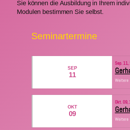
Sie können die Ausbildung in Ihrem indiv
Modulen bestimmen Sie selbst.
Seminartermine
Sep.
11,
SEP
Gerha
11
Weitere 
Okt.
09,
OKT
Gerha
09
Weitere 