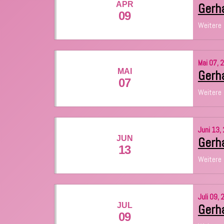
APR
Gerha
09
Weitere 
Mai
07,
2
MAI
Gerha
07
Weitere 
Juni
13,
JUN
Gerha
13
Weitere 
Juli
09,
JUL
Gerha
09