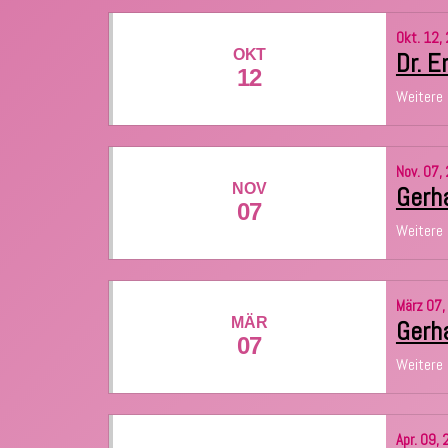
Okt.
12,
OKT
Dr. E
12
Weitere 
Nov.
07,
NOV
Gerh
07
Weitere 
März
07,
MÄR
Gerha
07
Weitere 
Apr.
09,