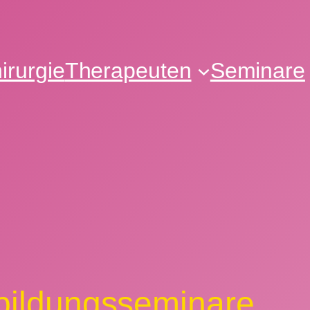
irurgie
Therapeuten
Seminare
sbildungsseminare