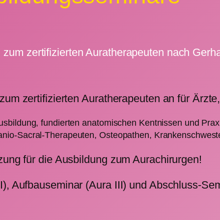
 zum zertifizierten Auratherapeuten nach Gerhar
zum zertifizierten Auratherapeuten an für Ärzte
usbildung, fundierten anatomischen Kentnissen und Prax
nio-Sacral-Therapeuten, Osteopathen, Krankenschwester
tzung für die Ausbildung zum Aurachirurgen!
), Aufbauseminar (Aura III) und Abschluss-Semi